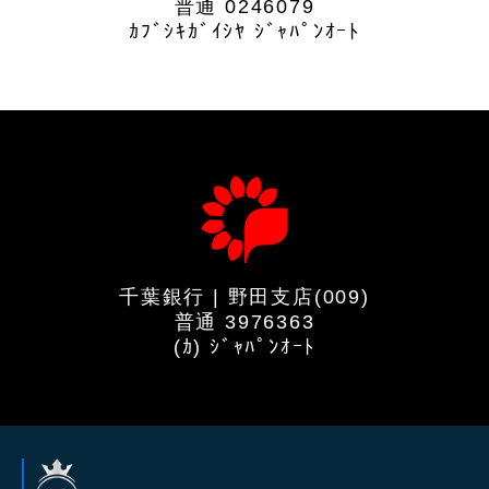
普通 0246079
ｶﾌﾞｼｷｶﾞｲｼﾔ ｼﾞｬﾊﾟﾝｵｰﾄ
千葉銀行 | 野田支店(009)
普通 3976363
(ｶ) ｼﾞｬﾊﾟﾝｵｰﾄ