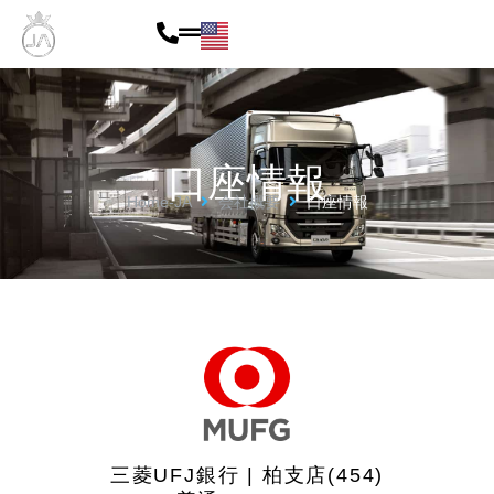
内
容
を
ス
口座情報
キ
Home-JA
会社概要
口座情報
ッ
プ
三菱UFJ銀行 | 柏支店(454)