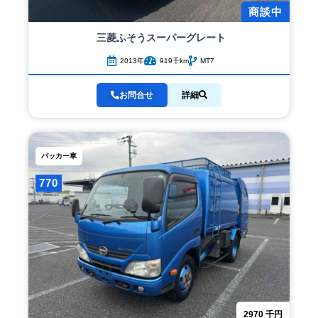
商談中
三菱ふそう
スーパーグレート
2013年
919千km
MT7
お問合せ
詳細
パッカー車
770
2970
千円