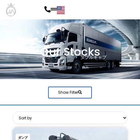
内
容
を
ス
Our Stocks
キ
Home-JA
Stocks
ダブルキャブ
ッ
プ
Show Filter
ダンプ