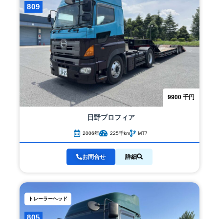
809
9900
千円
日野
プロフィア
2006年
225千km
MT7
お問合せ
詳細
トレーラーヘッド
805