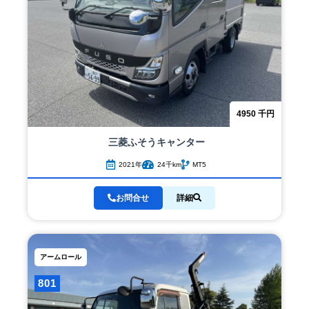
4950
千円
三菱ふそう
キャンター
2021年
24千km
MT5
お問合せ
詳細
アームロール
801