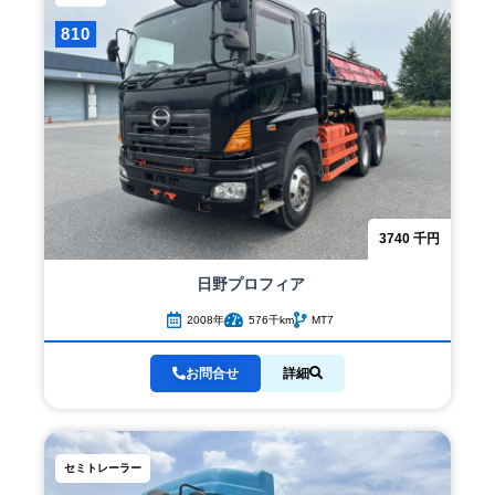
810
3740
千円
日野
プロフィア
2008年
576千km
MT7
お問合せ
詳細
セミトレーラー