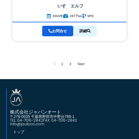
いすゞ
エルフ
2003年
267千km
MT6
お問合せ
詳細
1
2
3
Next
株式会社ジャパンオート
〒278-0035 千葉県野田市中野台789-1
TEL: 04-7136-2842
FAX: 04-7136-2843
info@jautoco.com
トップ