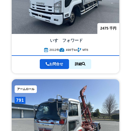
2475
千円
いすゞ
フォワード
2012年
498千km
MT6
お問合せ
詳細
アームロール
791