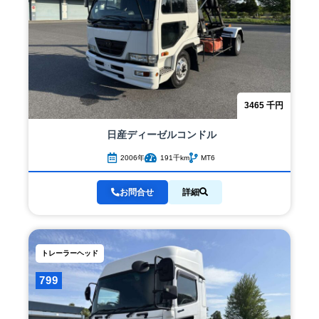
3465
千円
日産ディーゼル
コンドル
2006年
191千km
MT6
お問合せ
詳細
トレーラーヘッド
799