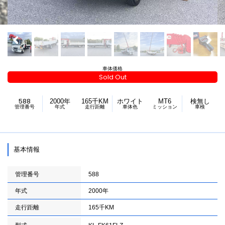
車体価格
Sold Out
588
2000年
165千KM
ホワイト
MT6
検無し
管理番号
年式
走行距離
車体色
ミッション
車検
基本情報
管理番号
588
年式
2000年
走行距離
165千KM