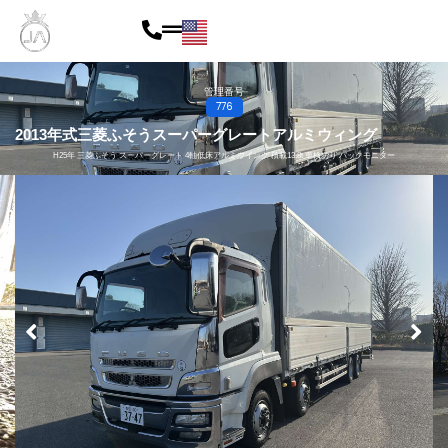
内
容
を
管理番号
776
ス
2013年式
三菱ふそう
スーパーグレート
アルミウィング
キ
H25年 三菱ふそう スーパーグレート 4軸低床アルミウイング 積載13.8t 車検あり バックモニター
ッ
プ