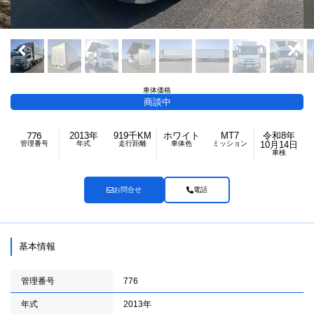
車体価格
商談中
776
2013年
919千KM
ホワイト
MT7
令和8年
管理番号
年式
走行距離
車体色
ミッション
10月14日
車検
お問合せ
電話
基本情報
管理番号
776
年式
2013年