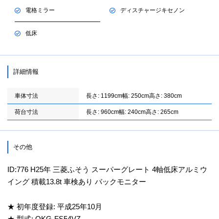
電格ミラー
ディスチャージキセノン
低床
詳細情報
車体寸法
長さ: 1199cm
幅: 250cm
高さ: 380cm
荷台寸法
長さ: 960cm
幅: 240cm
高さ: 265cm
その他
ID:776 H25年 三菱ふそう スーパーグレート 4軸低床アルミウ
イング 積載13.8t 車検あり バックモニター
★ 初年度登録: 平成25年10月
★ 型式: QKG-FS54VZ