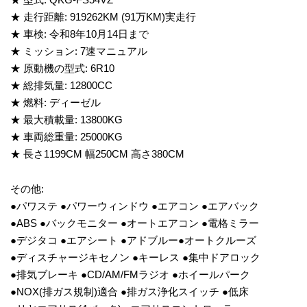
★ 走行距離: 919262KM (91万KM)実走行
★ 車検: 令和8年10月14日まで
★ ミッション: 7速マニュアル
★ 原動機の型式: 6R10
★ 総排気量: 12800CC
★ 燃料: ディーゼル
★ 最大積載量: 13800KG
★ 車両総重量: 25000KG
★ 長さ1199CM 幅250CM 高さ380CM
その他:
●パワステ ●パワーウィンドウ ●エアコン ●エアバック
●ABS ●バックモニター ●オートエアコン ●電格ミラー
●デジタコ ●エアシート ●アドブルー●オートクルーズ
●ディスチャージキセノン ●キーレス ●集中ドアロック
●排気ブレーキ ●CD/AM/FMラジオ ●ホイールパーク
●NOX(排ガス規制)適合 ●排ガス浄化スイッチ ●低床