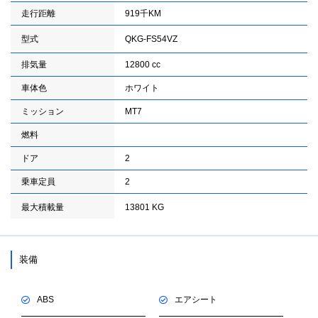
走行距離
919千KM
型式
QKG-FS54VZ
排気量
12800 cc
車体色
ホワイト
ミッション
MT7
燃料
ドア
2
乗車定員
2
最大積載量
13801 KG
装備
ABS
エアシート