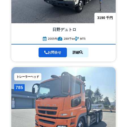
3190
千円
日野
デュトロ
2005年
289千km
MT5
お問合せ
詳細
トレーラーヘッド
785