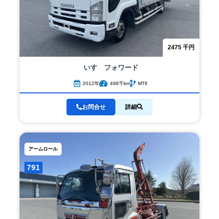
2475
千円
いすゞ
フォワード
2012年
498千km
MT6
お問合せ
詳細
アームロール
791