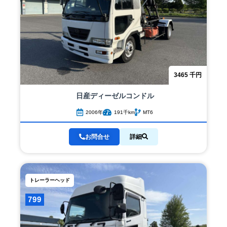
3465
千円
日産ディーゼル
コンドル
2006年
191千km
MT6
お問合せ
詳細
トレーラーヘッド
799