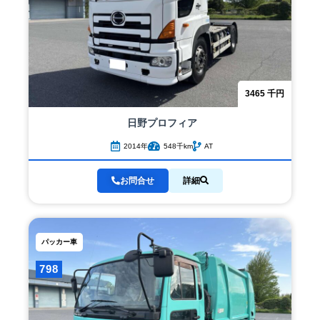
3465
千円
日野
プロフィア
2014年
548千km
AT
お問合せ
詳細
パッカー車
798