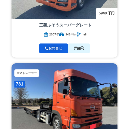
5940
千円
三菱ふそう
スーパーグレート
2007年
342千km
mt8
お問合せ
詳細
セミトレーラー
781