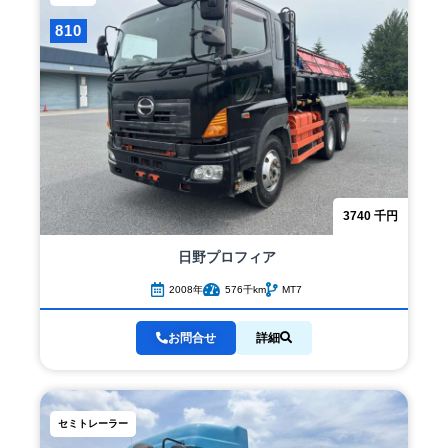
810
3740
千円
日野
プロフィア
2008年
576千km
MT7
お問合せ
詳細
セミトレーラー