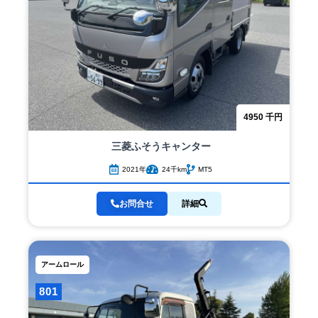
4950
千円
三菱ふそう
キャンター
2021年
24千km
MT5
お問合せ
詳細
アームロール
801