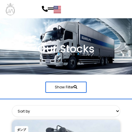
内
容
を
ス
Our Stocks
キ
Home-JA
Stocks
エルフ
ッ
プ
Show Filter
ダンプ