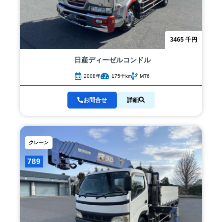
3465
千円
日産ディーゼル
コンドル
2008年
175千km
MT6
お問合せ
詳細
クレーン
789