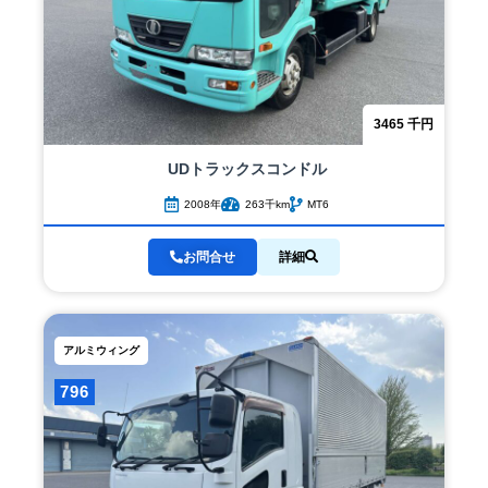
3465
千円
UDトラックス
コンドル
2008年
263千km
MT6
お問合せ
詳細
アルミウィング
796