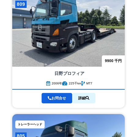
809
9900
千円
日野
プロフィア
2006年
225千km
MT7
お問合せ
詳細
トレーラーヘッド
805