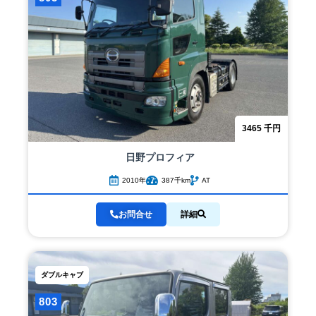
3465
千円
日野
プロフィア
2010年
387千km
AT
お問合せ
詳細
ダブルキャブ
803