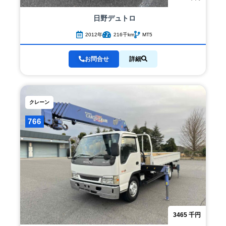
日野
デュトロ
2012年
216千km
MT5
お問合せ
詳細
クレーン
766
3465
千円