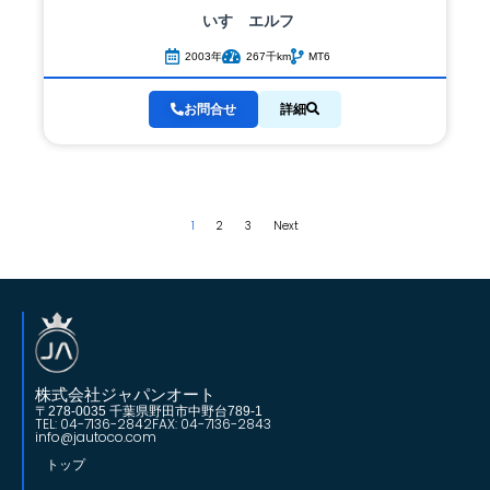
いすゞ
エルフ
2003年
267千km
MT6
お問合せ
詳細
1
2
3
Next
株式会社ジャパンオート
〒278-0035 千葉県野田市中野台789-1
TEL: 04-7136-2842
FAX: 04-7136-2843
info@jautoco.com
トップ