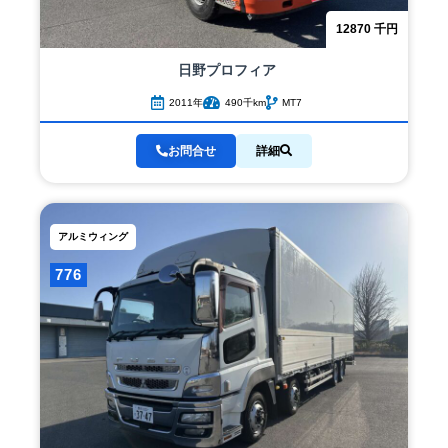
12870
千円
日野
プロフィア
2011年
490千km
MT7
お問合せ
詳細
アルミウィング
776