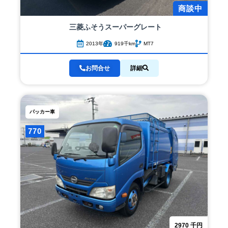
商談中
三菱ふそう
スーパーグレート
2013年
919千km
MT7
お問合せ
詳細
パッカー車
770
2970
千円